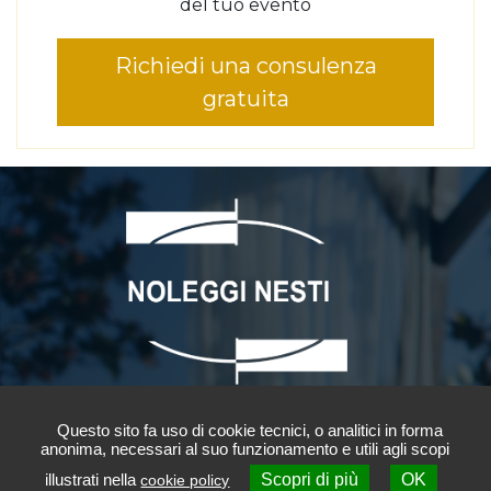
del tuo evento
Richiedi una consulenza
gratuita
NOLEGGI NESTI S.r.l.
Questo sito fa uso di cookie tecnici, o analitici in forma
anonima, necessari al suo funzionamento e utili agli scopi
Via Arturo Ferrarin 13
illustrati nella
Scopri di più
OK
cookie policy
Contattaci