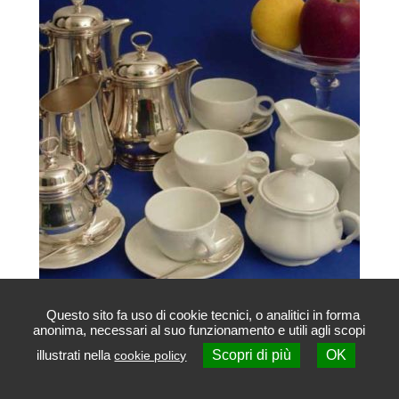
Questo sito fa uso di cookie tecnici, o analitici in forma
anonima, necessari al suo funzionamento e utili agli scopi
Set completi da tè e da caffè
illustrati nella
Scopri di più
OK
cookie policy
Contattaci