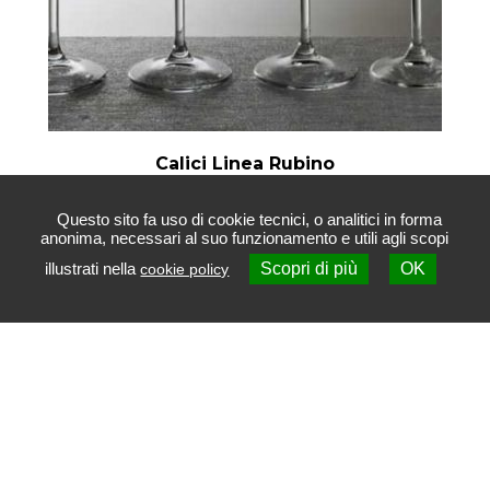
Calici Linea Rubino
Questo sito fa uso di cookie tecnici, o analitici in forma
anonima, necessari al suo funzionamento e utili agli scopi
illustrati nella
Scopri di più
OK
cookie policy
Contattaci