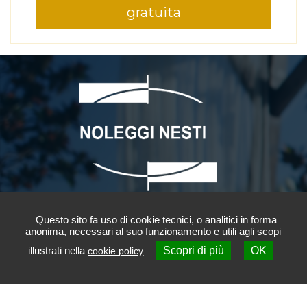
gratuita
NOLEGGI NESTI S.r.l.
Questo sito fa uso di cookie tecnici, o analitici in forma
anonima, necessari al suo funzionamento e utili agli scopi
Via Arturo Ferrarin 13
illustrati nella
Scopri di più
OK
cookie policy
Contattaci
(Via Icaro 9)
50145 Firenze
info@nolegginesti.it
-