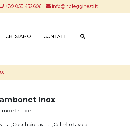
+39 055 452606
info@nolegginesti.it
CHI SIAMO
CONTATTI
OX
Sambonet Inox
erno e lineare
ola , Cucchiaio tavola , Coltello tavola ,