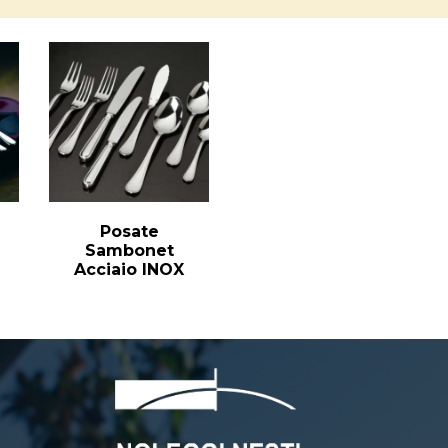
Posate
Sambonet
Acciaio INOX