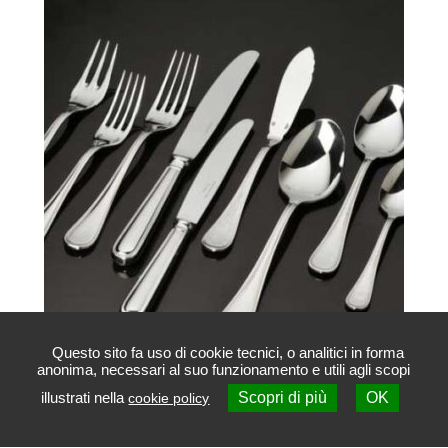
Questo sito fa uso di cookie tecnici, o analitici in forma
anonima, necessari al suo funzionamento e utili agli scopi
Posate Sambonet Acciaio INOX
illustrati nella
Scopri di più
OK
cookie policy
Contattaci